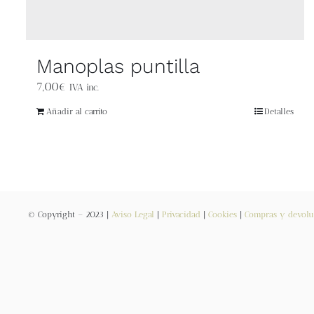
Manoplas puntilla
7,00
€
IVA inc.
Añadir al carrito
Detalles
© Copyright – 2023 |
Aviso Legal
|
Privacidad
|
Cookies
|
Compras y devolu