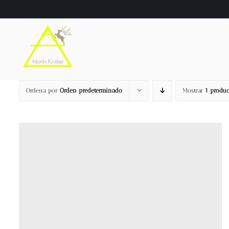
Saltar
al
contenido
Ordena por
Orden predeterminado
Mostrar
1 produc