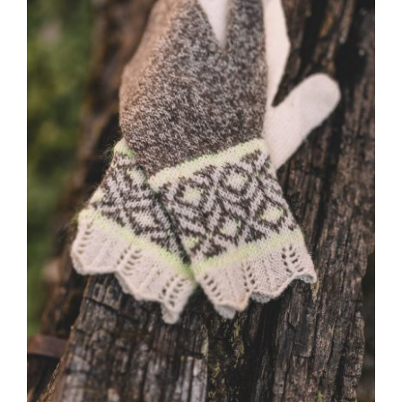
Blog
Contacto
Newsletter
Carrito
Mi cuenta