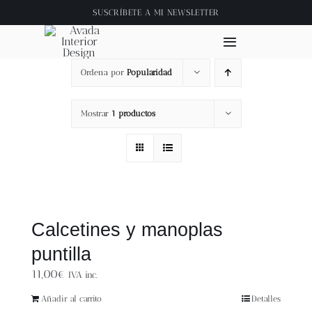
Saltar
SUSCRÍBETE A
MI NEWSLETTER
al
contenido
Toggle
Navigation
Ordena por
Popularidad
Inicio
Mostrar
1 productos
About
Tienda
Clase online
Calcetines y manoplas
puntilla
Videos
11,00
€
IVA inc.
Blog
Añadir al carrito
Detalles