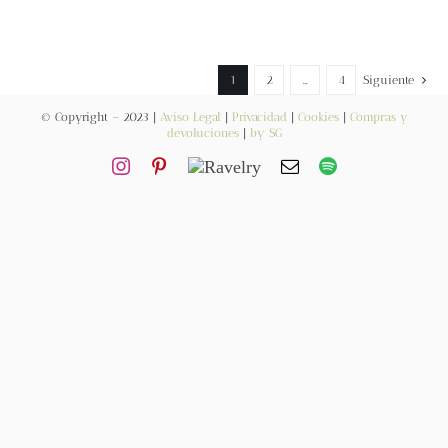
Contacto
1
2
…
4
Siguiente
Newsletter
© Copyright – 2023 |
Aviso Legal
|
Privacidad
|
Cookies
|
Compras y
devoluciones
|
by SG
Carrito
Mi cuenta