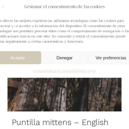
Gestionar el consentimiento de las cookies
a ofrecer las mejores experiencias, utilizamos tecnologías como las cookies para
acenar y/o acceder a la información del dispositivo. El consentimiento de estas
nologías nos permitirá procesar datos como el comportamiento de navegación o la
ntificaciones únicas en este sitio. No consentir o retirar el consentimiento, puede
ctar negativamente a ciertas características y funciones.
Aceptar
Denegar
Ver preferencias
Cookies
Política de privacidad
Aviso Legal
Puntilla mittens – English