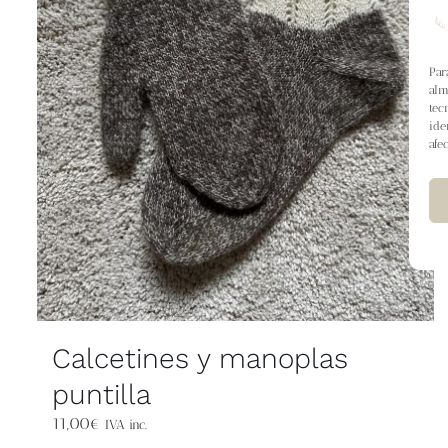
Par
alm
tec
ide
afe
Calcetines y manoplas
puntilla
11,00
€
IVA inc.