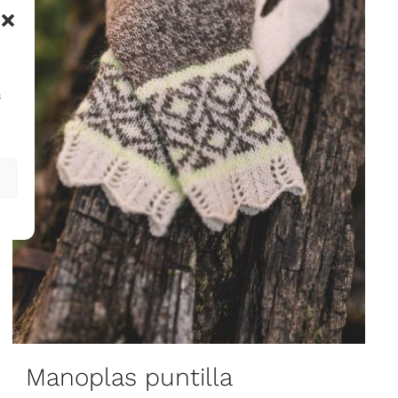
s
Manoplas puntilla