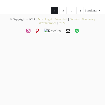
Contacto
1
2
…
4
Siguiente
© Copyright – 2023 |
Aviso Legal
|
Privacidad
|
Cookies
|
Compras y
devoluciones
|
by SG
Newsletter
Carrito
Mi cuenta