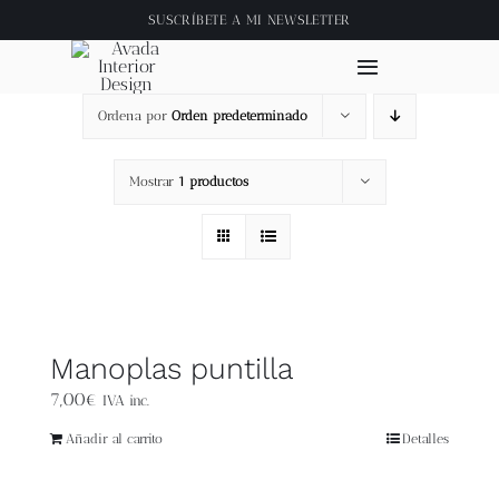
Saltar
SUSCRÍBETE A
MI NEWSLETTER
al
contenido
Toggle
Navigation
Ordena por
Orden predeterminado
Inicio
Mostrar
1 productos
About
Tienda
Clase online
Manoplas puntilla
7,00
€
IVA inc.
Videos
Añadir al carrito
Detalles
Blog