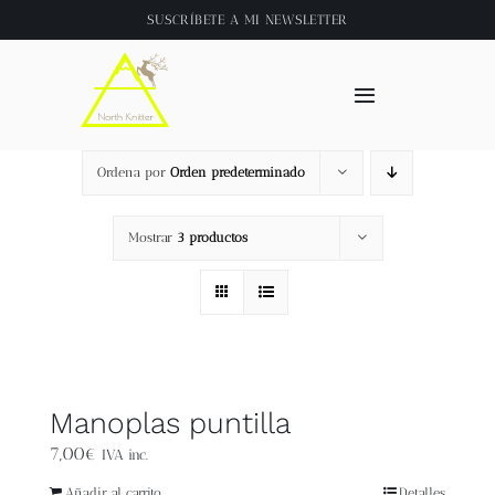
Saltar
SUSCRÍBETE A
MI NEWSLETTER
al
contenido
Toggle
Navigation
Inicio
Ordena por
Orden predeterminado
About
Mostrar
3 productos
Tienda
Clase online
Manoplas puntilla
Videos
7,00
€
IVA inc.
Añadir al carrito
Detalles