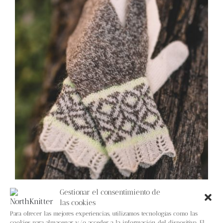
Blog
Contacto
Newsletter
Carrito
Mi cuenta
Gestionar el consentimiento de
las cookies
Para ofrecer las mejores experiencias, utilizamos tecnologías como las
cookies para almacenar y/o acceder a la información del dispositivo. El