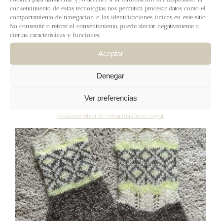
consentimiento de estas tecnologías nos permitirá procesar datos como el
comportamiento de navegación o las identificaciones únicas en este sitio.
No consentir o retirar el consentimiento, puede afectar negativamente a
Manoplas puntilla
ciertas características y funciones.
7,00
€
IVA inc.
Aceptar
Añadir al carrito
Detalles
Denegar
Ver preferencias
Cookies
Política de privacidad
Aviso Legal