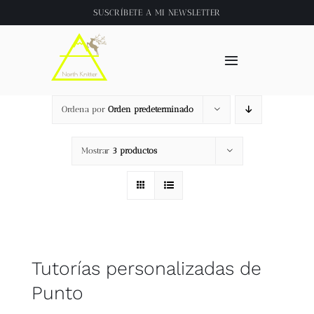
Saltar
SUSCRÍBETE A
MI NEWSLETTER
al
contenido
Toggle
Navigation
Inicio
Ordena por
Orden predeterminado
About
Mostrar
3 productos
Tienda
Clase online
Tutorías personalizadas de
Videos
Punto