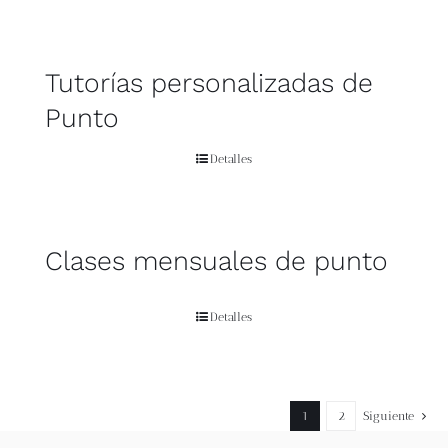
Contacto
Tutorías personalizadas de
Newsletter
Punto
Detalles
Carrito
Mi cuenta
Clases mensuales de punto
Detalles
1
2
Siguiente