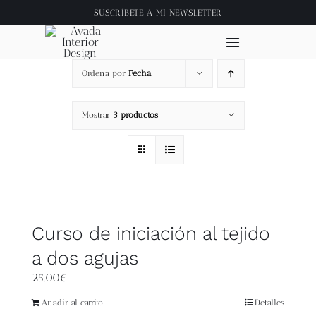
Saltar
SUSCRÍBETE A
MI NEWSLETTER
al
contenido
Toggle
Navigation
Ordena por
Fecha
Inicio
Mostrar
3 productos
About
Tienda
Clase online
Curso de iniciación al tejido
a dos agujas
Videos
25,00
€
Blog
Añadir al carrito
Detalles