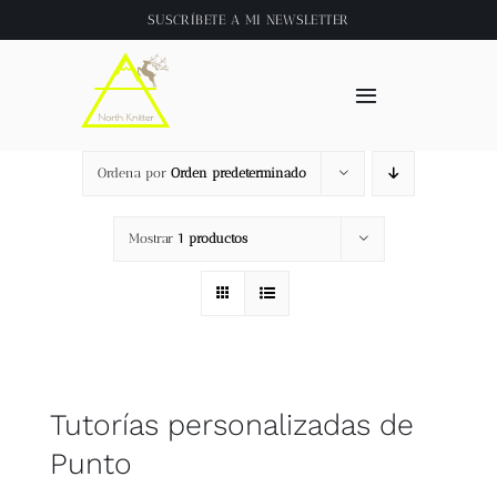
Saltar
SUSCRÍBETE A
MI NEWSLETTER
al
contenido
Toggle
Navigation
Inicio
Ordena por
Orden predeterminado
About
Mostrar
1 productos
Tienda
Clase online
Tutorías personalizadas de
Videos
Punto