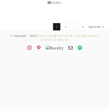
Blog
Detalles
Contacto
1
2
…
6
Siguiente
Newsletter
© Copyright – 2023 |
Aviso Legal
|
Privacidad
|
Cookies
|
Compras y
devoluciones
|
by SG
Carrito
Mi cuenta