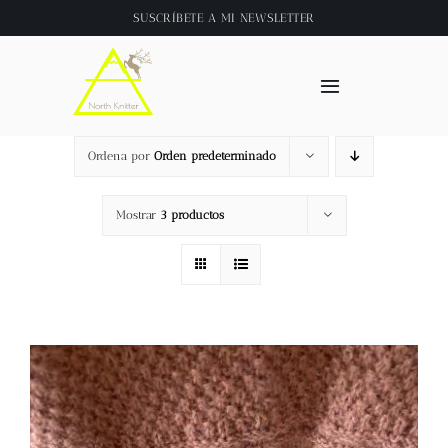
Saltar
SUSCRÍBETE A
MI NEWSLETTER
al
contenido
Toggle
Navigation
Inicio
Ordena por
Orden predeterminado
About
Mostrar
3 productos
Tienda
Clase online
Videos