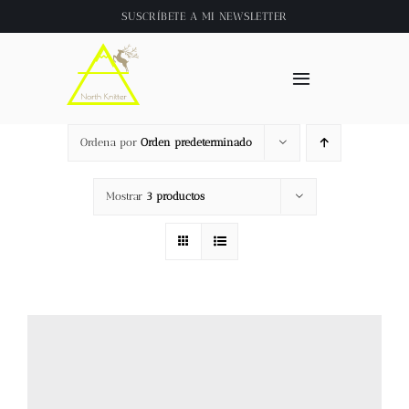
Saltar
SUSCRÍBETE A
MI NEWSLETTER
al
contenido
Toggle
Navigation
Inicio
Ordena por
Orden predeterminado
About
Mostrar
3 productos
Tienda
Clase online
Videos