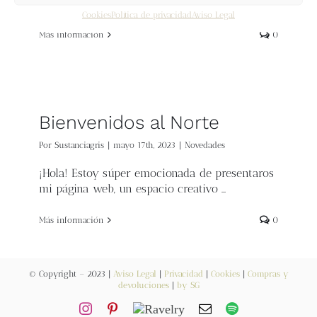
enseñar muchas cosas, seguramente ya …
Cookies
Política de privacidad
Aviso Legal
Más información
0
Bienvenidos al Norte
Por
Sustanciagris
|
mayo 17th, 2023
|
Novedades
¡Hola! Estoy súper emocionada de presentaros
mi página web, un espacio creativo …
Más información
0
© Copyright – 2023 |
Aviso Legal
|
Privacidad
|
Cookies
|
Compras y
devoluciones
|
by SG