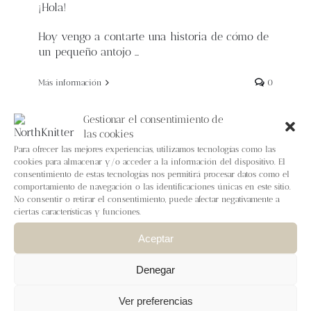
¡Hola!
Hoy vengo a contarte una historia de cómo de
un pequeño antojo …
Más información
0
Gestionar el consentimiento de
las cookies
Para ofrecer las mejores experiencias, utilizamos tecnologías como las
cookies para almacenar y/o acceder a la información del dispositivo. El
Sashiko, el jersey
consentimiento de estas tecnologías nos permitirá procesar datos como el
comportamiento de navegación o las identificaciones únicas en este sitio.
colorwork que esconde un
No consentir o retirar el consentimiento, puede afectar negativamente a
ciertas características y funciones.
secreto o dos
Aceptar
Por
Beatriz Pizarro
|
diciembre 7th, 2023
|
Novedades
¡Hola!
Denegar
Que con cada patrón un diseñador quiere
Ver preferencias