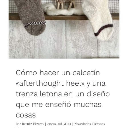
Blog
Contacto
Newsletter
Carrito
Cómo hacer un calcetín
Mi cuenta
«afterthought heel» y una
trenza letona en un diseño
que me enseñó muchas
cosas
Por
Beatriz Pizarro
|
enero 3rd, 2024
|
Novedades
,
Patrones
,