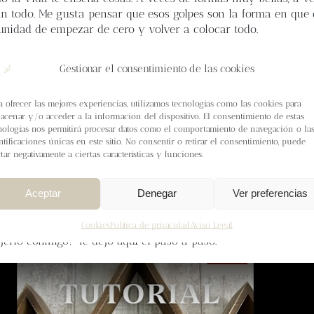
n todo. Me gusta pensar que esos golpes son la forma en que
tunidad de empezar de cero y volver a colocar todo.
ado enseñarte a tejer un calcetín para Navidad, y mira por dó
Gestionar el consentimiento de las cookies
ra los Reyes Magos. Por eso decido regalártelo. Me haces un fa
as compartiendo para que todo el mundo pueda disfrutarlo y 
e a más gente que quizás aún no sabe que tengo esta nueva w
a ofrecer las mejores experiencias, utilizamos tecnologías como las cookies para
acenar y/o acceder a la información del dispositivo. El consentimiento de estas
nologías nos permitirá procesar datos como el comportamiento de navegación o la
al en video te enseño a hacer un calcetín «afterthought heel» 
ntificaciones únicas en este sitio. No consentir o retirar el consentimiento, puede
tienes todo terminado cuando deshaces para terminar de hacer
ctar negativamente a ciertas características y funciones.
o sé. Pero te prometo que te lo hago fácil. Como sencillo te va 
ue tejemos al principio. Es una locura lo adictiva que puede ll
Aceptar
Denegar
Ver preferencias
ue no me he podido resistir y he diseñado todo un jersey con l
l ver el calcetín terminado.
Cookies
Política de privacidad
Aviso Legal
ejerlo conmigo? Te dejo aquí el paso a paso.