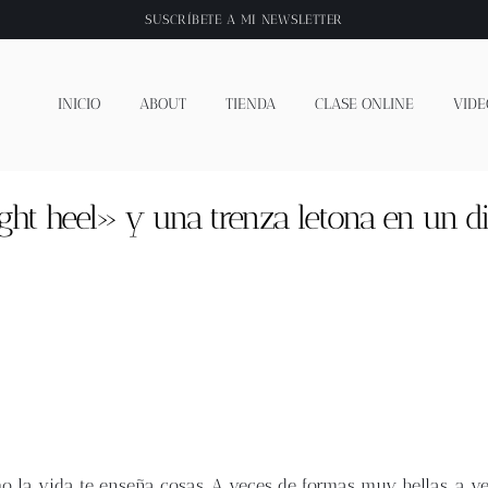
SUSCRÍBETE A
MI NEWSLETTER
INICIO
ABOUT
TIENDA
CLASE ONLINE
VIDE
ught heel» y una trenza letona en un 
o la vida te enseña cosas. A veces de formas muy bellas, a v