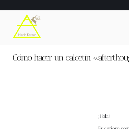
Saltar
al
contenido
Cómo hacer un calcetín «aftertho
¡Hola!
Es curioso com