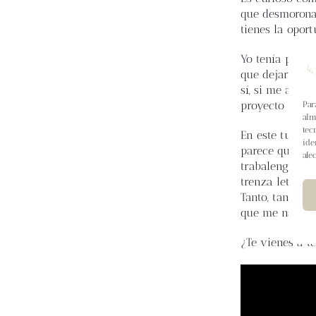
que desmorona
tienes la opor
Yo tenía plane
que dejarlo pa
sí, si me ayud
proyecto llegu
Par
alm
tec
En este tutori
ide
parece que lo 
afe
trabalenguas, l
trenza letona q
Tanto, tanto…q
que me nació a
¿Te vienes a t