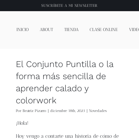
SUSCRÍBETE A
MI NEWSLETTER
INICIO
ABOUT
TIENDA
CLASE ONLINE
VIDE
El Conjunto Puntilla o la
forma más sencilla de
aprender calado y
colorwork
Por
Beatriz Pizarro
|
diciembre 18th, 2023
|
Novedades
¡Hola!
Hoy vengo a contarte una historia de cómo de