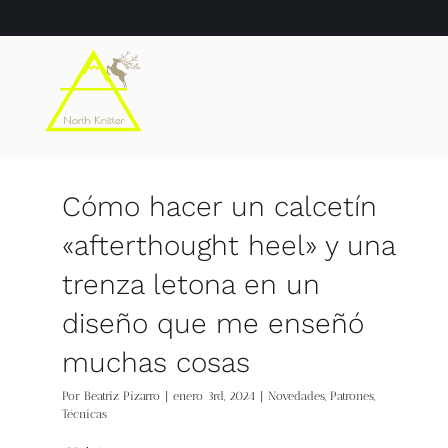
Saltar
al
contenido
Cómo hacer un calcetín
«afterthought heel» y una
trenza letona en un
diseño que me enseñó
muchas cosas
Por
Beatriz Pizarro
|
enero 3rd, 2024
|
Novedades
,
Patrones
,
Técnicas