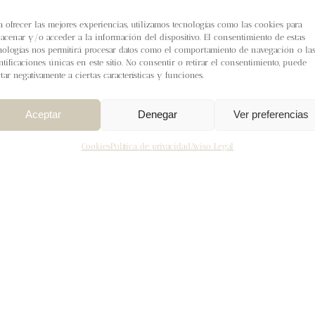
colorwork
a ofrecer las mejores experiencias, utilizamos tecnologías como las cookies para
acenar y/o acceder a la información del dispositivo. El consentimiento de estas
Por
Beatriz Pizarro
|
diciembre 18th, 2023
|
Novedades
nologías nos permitirá procesar datos como el comportamiento de navegación o la
ntificaciones únicas en este sitio. No consentir o retirar el consentimiento, puede
¡Hola!
ctar negativamente a ciertas características y funciones.
Hoy vengo a contarte una historia de cómo de
un pequeño antojo …
Aceptar
Denegar
Ver preferencias
Más información
0
Cookies
Política de privacidad
Aviso Legal