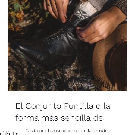
El Conjunto Puntilla o la
forma más sencilla de
aprender calado y
Gestionar el consentimiento de las cookies