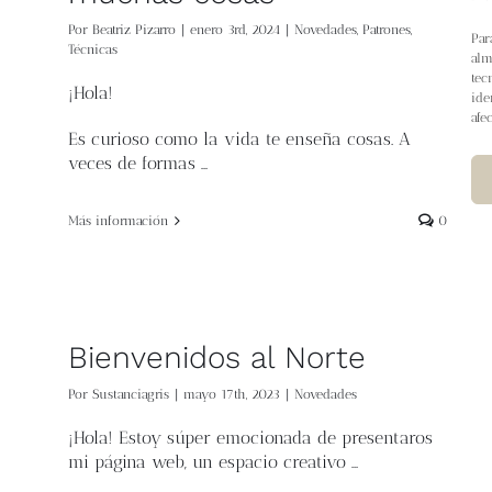
Por
Beatriz Pizarro
|
enero 3rd, 2024
|
Novedades
,
Patrones
,
Par
Técnicas
alm
tec
¡Hola!
ide
afe
Es curioso como la vida te enseña cosas. A
veces de formas …
Más información
0
Bienvenidos al Norte
Por
Sustanciagris
|
mayo 17th, 2023
|
Novedades
¡Hola! Estoy súper emocionada de presentaros
mi página web, un espacio creativo …