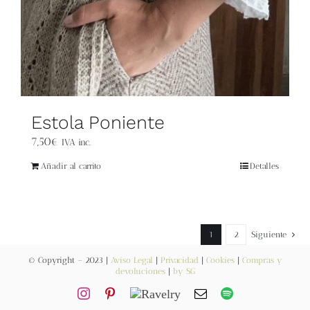
Estola Poniente
7,50
€
IVA inc.
Añadir al carrito
Detalles
1
2
Siguiente
© Copyright – 2023 |
Aviso Legal
|
Privacidad
|
Cookies
|
Compras y
devoluciones
|
by SG