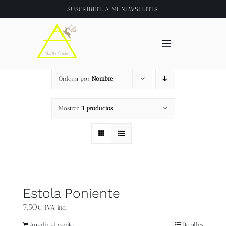
Saltar
SUSCRÍBETE A
MI NEWSLETTER
al
contenido
Toggle
Navigation
Inicio
Ordena por
Nombre
About
Mostrar
3 productos
Tienda
Clase online
Estola Poniente
Videos
7,50
€
IVA inc.
Añadir al carrito
Detalles