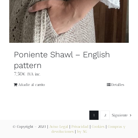
Poniente Shawl – English
pattern
7,50
€
IVA inc.
Añadir al carrito
Detalles
1
2
Siguiente
© Copyright – 2023 |
Aviso Legal
|
Privacidad
|
Cookies
|
Compras y
devoluciones
|
by SG