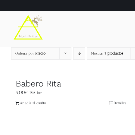
Saltar
al
contenido
Ordena por
Precio
Mostrar
1 productos
Babero Rita
5,00
€
IVA inc.
Añadir al carrito
Detalles