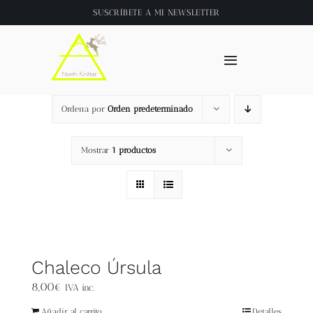
Saltar
SUSCRÍBETE A
MI NEWSLETTER
al
contenido
Toggle
Navigation
Inicio
Ordena por
Orden predeterminado
About
Mostrar
1 productos
Tienda
Clase online
Chaleco Úrsula
Videos
8,00
€
IVA inc.
Añadir al carrito
Detalles