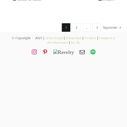
Blog
Contacto
1
2
…
4
Siguiente
Newsletter
© Copyright – 2023 |
Aviso Legal
|
Privacidad
|
Cookies
|
Compras y
devoluciones
|
by SG
Carrito
Mi cuenta