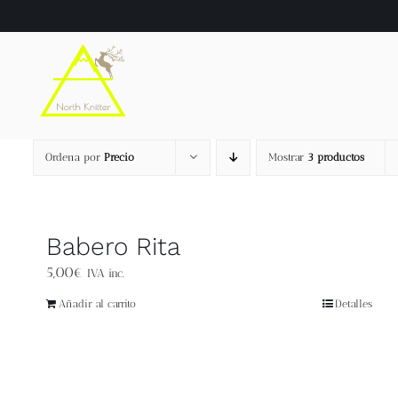
Saltar
al
contenido
Ordena por
Precio
Mostrar
3 productos
Babero Rita
5,00
€
IVA inc.
Añadir al carrito
Detalles