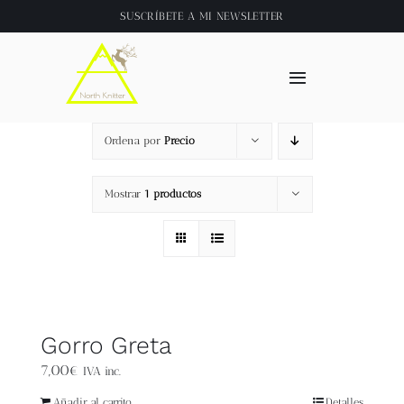
Saltar
SUSCRÍBETE A
MI NEWSLETTER
al
contenido
Toggle
Navigation
Inicio
Ordena por
Precio
About
Mostrar
1 productos
Tienda
Clase online
Gorro Greta
Videos
7,00
€
IVA inc.
Añadir al carrito
Detalles