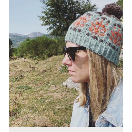
Blog
Contacto
Newsletter
Carrito
Mi cuenta