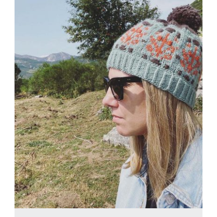
Blog
Contacto
Newsletter
Carrito
Mi cuenta