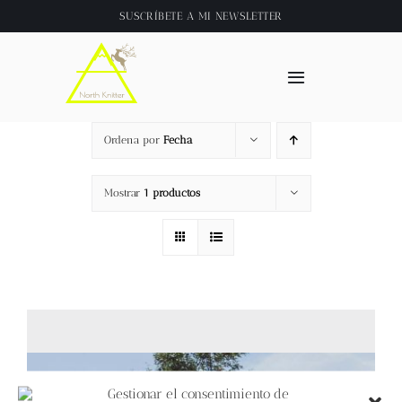
Saltar
SUSCRÍBETE A
MI NEWSLETTER
al
contenido
Toggle
Navigation
Inicio
Ordena por
Fecha
About
Mostrar
1 productos
Tienda
Clase online
Videos
Gestionar el consentimiento de