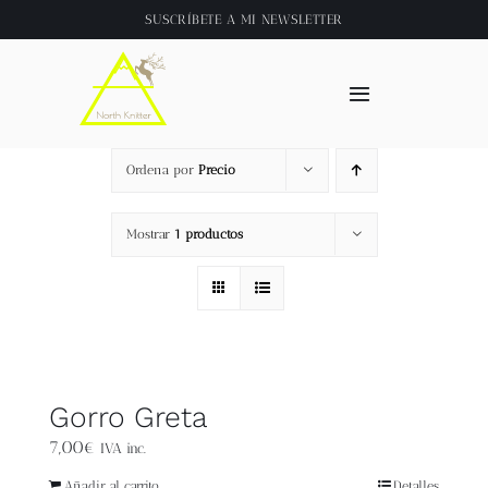
Saltar
SUSCRÍBETE A
MI NEWSLETTER
al
contenido
Toggle
Navigation
Inicio
Ordena por
Precio
About
Mostrar
1 productos
Tienda
Clase online
Gorro Greta
Videos
7,00
€
IVA inc.
Añadir al carrito
Detalles