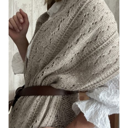
Blog
Contacto
Newsletter
Carrito
Mi cuenta