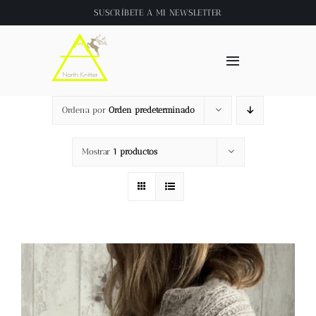
Saltar
SUSCRÍBETE A
MI NEWSLETTER
al
contenido
Toggle
Navigation
Inicio
Ordena por
Orden predeterminado
About
Mostrar
1 productos
Tienda
Clase online
Videos