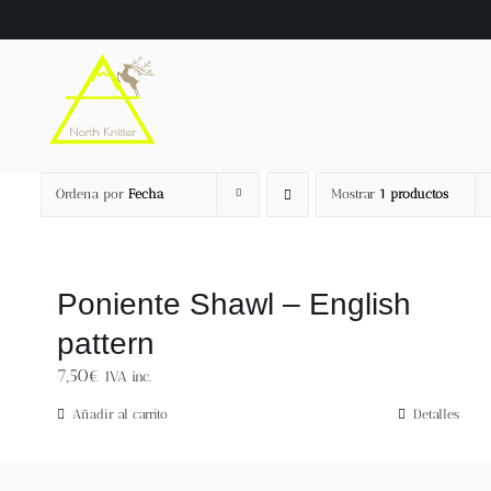
Saltar
al
contenido
Ordena por
Fecha
Mostrar
1 productos
Poniente Shawl – English
pattern
7,50
€
IVA inc.
Añadir al carrito
Detalles