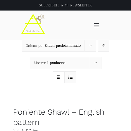
Saltar
SUSCRÍBETE A
MI NEWSLETTER
al
contenido
Toggle
Navigation
Inicio
Ordena por
Orden predeterminado
About
Mostrar
1 productos
Tienda
Clase online
Poniente Shawl – English
Videos
pattern
7,50
€
IVA inc.