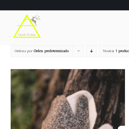
Saltar
al
contenido
Ordena por
Orden predeterminado
Mostrar
1 produc