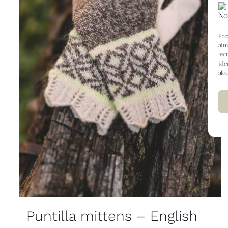
Par
alm
tec
ide
afe
Puntilla mittens – English