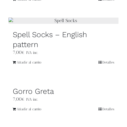
Blog
Contacto
Spell Socks – English
Newsletter
pattern
7,00
€
IVA inc.
Carrito
Añadir al carrito
Detalles
Mi cuenta
Gorro Greta
7,00
€
IVA inc.
Añadir al carrito
Detalles