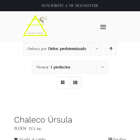
Saltar
SUSCRÍBETE A
MI NEWSLETTER
al
contenido
Toggle
Navigation
Inicio
Ordena por
Orden predeterminado
About
Mostrar
3 productos
Tienda
Clase online
Chaleco Úrsula
Videos
8,00
€
IVA inc.
Añadir al carrito
Detalles