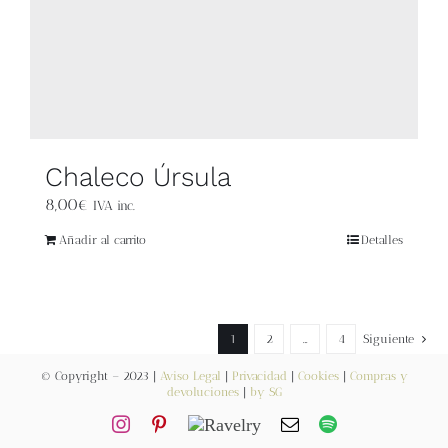
Chaleco Úrsula
8,00
€
IVA inc.
Añadir al carrito
Detalles
1
2
…
4
Siguiente
© Copyright – 2023 |
Aviso Legal
|
Privacidad
|
Cookies
|
Compras y
devoluciones
|
by SG