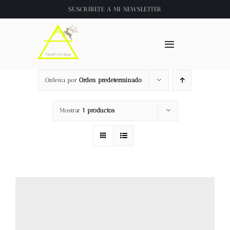
Saltar
SUSCRÍBETE A
MI NEWSLETTER
al
contenido
Toggle
Navigation
Inicio
Ordena por
Orden predeterminado
About
Mostrar
1 productos
Tienda
Clase online
Videos