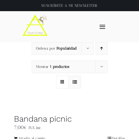
Saltar
SUSCRÍBETE A
MI NEWSLETTER
al
contenido
Toggle
Navigation
Inicio
Ordena por
Popularidad
About
Mostrar
1 productos
Tienda
Clase online
Bandana picnic
Videos
7,00
€
IVA inc.
Añadir al carrito
Detalles