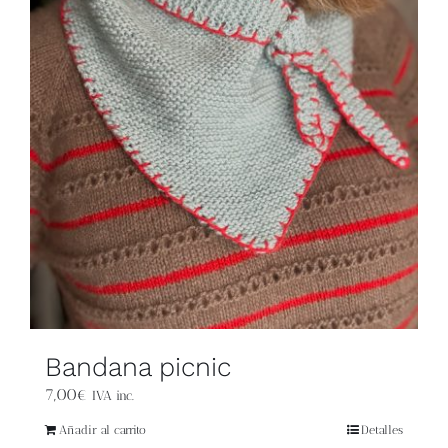
Blog
Contacto
Newsletter
Carrito
Mi cuenta
Bandana picnic
7,00
€
IVA inc.
Añadir al carrito
Detalles