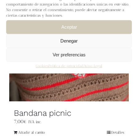
Blog
comportamiento de navegación o las identificaciones únicas en este sitio.
No consentir o retirar el consentimiento, puede afectar negativamente a
ciertas características y funciones.
Contacto
Aceptar
Newsletter
Denegar
Ver preferencias
Carrito
Cookies
Política de privacidad
Aviso Legal
Mi cuenta
Bandana picnic
7,00
€
IVA inc.
Añadir al carrito
Detalles