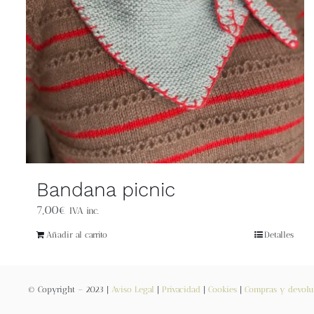
Bandana picnic
7,00
€
IVA inc.
Añadir al carrito
Detalles
© Copyright – 2023 |
Aviso Legal
|
Privacidad
|
Cookies
|
Compras y devolu