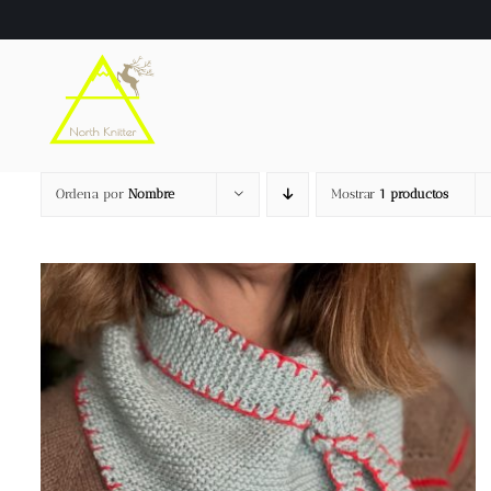
Saltar
al
contenido
Ordena por
Nombre
Mostrar
1 productos