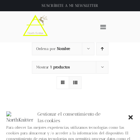
Saltar
SUSCRÍBETE A
MI NEWSLETTER
al
contenido
Toggle
Navigation
Inicio
Ordena por
Nombre
About
Mostrar
1 productos
Tienda
Clase online
Gestionar el consentimiento de
las cookies
Videos
Para ofrecer las mejores experiencias, utilizamos tecnologías como las
cookies para almacenar y/o acceder a la información del dispositivo. El
consentimiento de estas tecnologías nos permitirá procesar datos como el