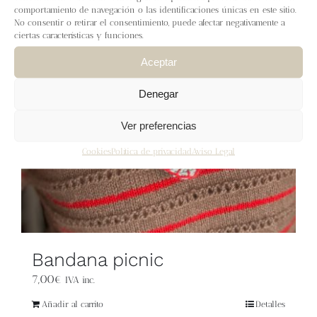
Blog
comportamiento de navegación o las identificaciones únicas en este sitio.
No consentir o retirar el consentimiento, puede afectar negativamente a
ciertas características y funciones.
Contacto
Aceptar
Newsletter
Denegar
Ver preferencias
Carrito
Cookies
Política de privacidad
Aviso Legal
Mi cuenta
Bandana picnic
7,00
€
IVA inc.
Añadir al carrito
Detalles