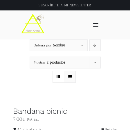
Saltar
SUSCRÍBETE A
MI NEWSLETTER
al
contenido
Toggle
Navigation
Inicio
Ordena por
Nombre
About
Mostrar
2 productos
Tienda
Clase online
Bandana picnic
Videos
7,00
€
IVA inc.
Añadir al carrito
Detalles