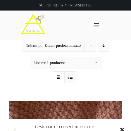
Saltar
SUSCRÍBETE A
MI NEWSLETTER
al
contenido
Toggle
Navigation
Inicio
Ordena por
Orden predeterminado
About
Mostrar
1 productos
Tienda
Clase online
Videos
Gestionar el consentimiento de