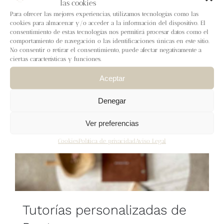
las cookies
Blog
Para ofrecer las mejores experiencias, utilizamos tecnologías como las
cookies para almacenar y/o acceder a la información del dispositivo. El
consentimiento de estas tecnologías nos permitirá procesar datos como el
Contacto
comportamiento de navegación o las identificaciones únicas en este sitio.
No consentir o retirar el consentimiento, puede afectar negativamente a
ciertas características y funciones.
Newsletter
Aceptar
Carrito
Denegar
Ver preferencias
Mi cuenta
Cookies
Política de privacidad
Aviso Legal
Tutorías personalizadas de