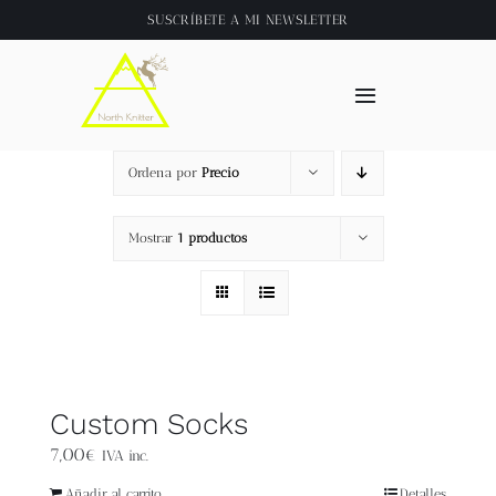
Saltar
SUSCRÍBETE A
MI NEWSLETTER
al
contenido
Toggle
Navigation
Inicio
Ordena por
Precio
About
Mostrar
1 productos
Tienda
Clase online
Custom Socks
Videos
7,00
€
IVA inc.
Añadir al carrito
Detalles