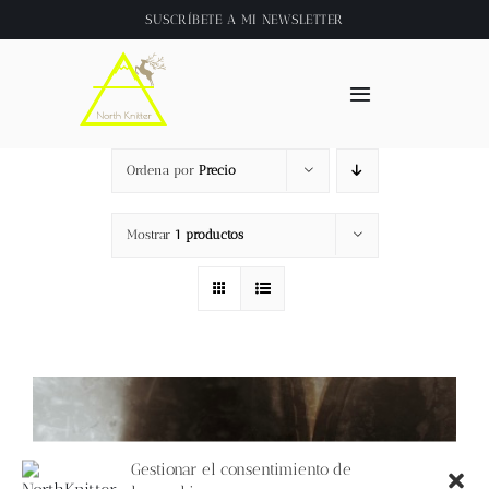
Saltar
SUSCRÍBETE A
MI NEWSLETTER
al
contenido
Toggle
Navigation
Inicio
Ordena por
Precio
About
Mostrar
1 productos
Tienda
Clase online
Videos
Gestionar el consentimiento de