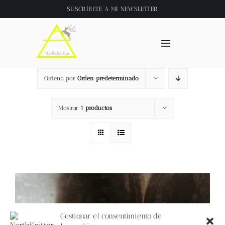
Saltar
SUSCRÍBETE A
MI NEWSLETTER
al
contenido
Toggle
Navigation
Inicio
Ordena por
Orden predeterminado
About
Mostrar
1 productos
Tienda
Clase online
Videos
Gestionar el consentimiento de