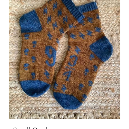
Blog
Contacto
Newsletter
Carrito
Mi cuenta