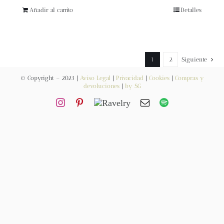
Blog
Añadir al carrito
Detalles
Contacto
1
2
Siguiente
Newsletter
© Copyright – 2023 |
Aviso Legal
|
Privacidad
|
Cookies
|
Compras y
devoluciones
|
by SG
Carrito
Mi cuenta