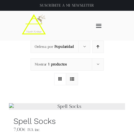
Saltar
SUSCRÍBETE A
MI NEWSLETTER
al
contenido
Toggle
Navigation
Inicio
Ordena por
Popularidad
About
Mostrar
1 productos
Tienda
Clase online
Videos
Spell Socks
7,00
€
IVA inc.