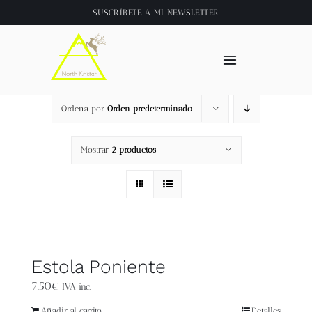
Saltar
SUSCRÍBETE A
MI NEWSLETTER
al
contenido
Toggle
Navigation
Inicio
Ordena por
Orden predeterminado
About
Mostrar
2 productos
Tienda
Clase online
Estola Poniente
Videos
7,50
€
IVA inc.
Añadir al carrito
Detalles