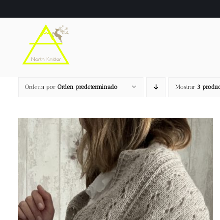
Saltar
al
contenido
Ordena por
Orden predeterminado
Mostrar
3 produc