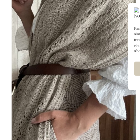
Par
alm
tec
ide
afe