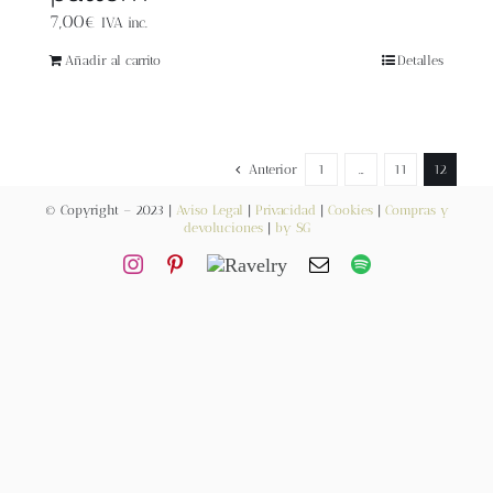
Blog
7,00
€
IVA inc.
Añadir al carrito
Detalles
Contacto
Newsletter
Anterior
1
…
11
12
Carrito
© Copyright – 2023 |
Aviso Legal
|
Privacidad
|
Cookies
|
Compras y
devoluciones
|
by SG
Mi cuenta