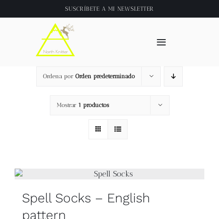
Saltar
SUSCRÍBETE A
MI NEWSLETTER
al
contenido
Toggle
Navigation
Inicio
Ordena por
Orden predeterminado
About
Mostrar
1 productos
Tienda
Clase online
Videos
Spell Socks – English
pattern