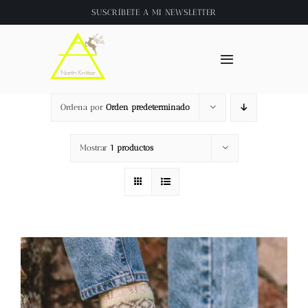
Saltar
SUSCRÍBETE A
MI NEWSLETTER
al
contenido
Toggle
Navigation
Inicio
Ordena por
Orden predeterminado
About
Mostrar
1 productos
Tienda
Clase online
Videos