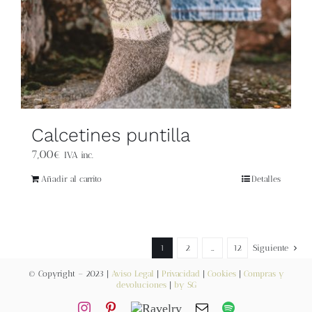
Blog
Contacto
Newsletter
Calcetines puntilla
Carrito
7,00
€
IVA inc.
Mi cuenta
Añadir al carrito
Detalles
1
2
…
12
Siguiente
© Copyright – 2023 |
Aviso Legal
|
Privacidad
|
Cookies
|
Compras y
devoluciones
|
by SG