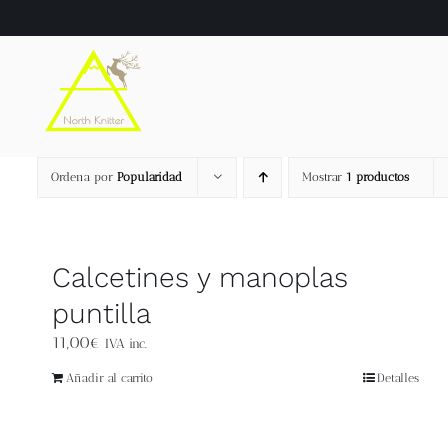
Saltar
al
contenido
Ordena por
Popularidad
Mostrar
1 productos
Calcetines y manoplas
puntilla
11,00
€
IVA inc.
Añadir al carrito
Detalles